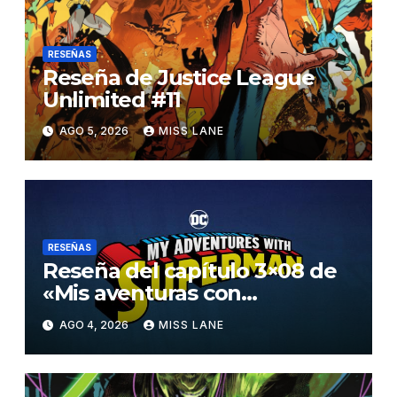
RESEÑAS
Reseña de Justice League
Unlimited #11
AGO 5, 2026
MISS LANE
RESEÑAS
Reseña del capítulo 3×08 de
«Mis aventuras con
Superman»
AGO 4, 2026
MISS LANE