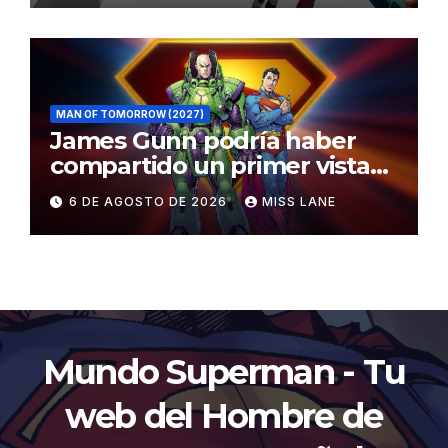
MAN OF TOMORROW (2027)
James Gunn podría haber
compartido un primer vistazo
al traje de Brainiac
6 DE AGOSTO DE 2026
MISS LANE
Mundo Superman - Tu
web del Hombre de