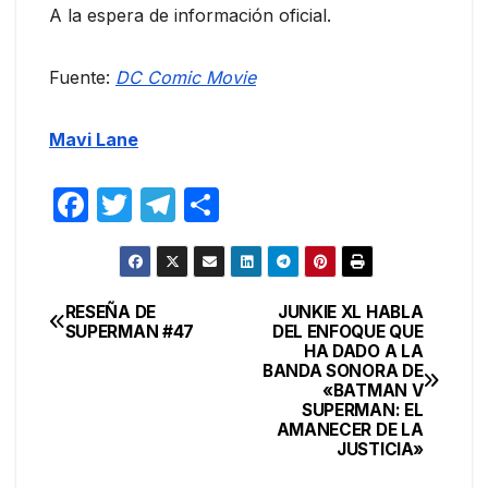
A la espera de información oficial.
Fuente:
DC Comic Movie
Mavi Lane
F
T
T
C
a
w
el
o
c
itt
e
m
e
er
gr
p
RESEÑA DE
JUNKIE XL HABLA
Navegación
SUPERMAN #47
DEL ENFOQUE QUE
b
a
ar
HA DADO A LA
de
o
m
tir
BANDA SONORA DE
«BATMAN V
entradas
o
SUPERMAN: EL
AMANECER DE LA
k
JUSTICIA»