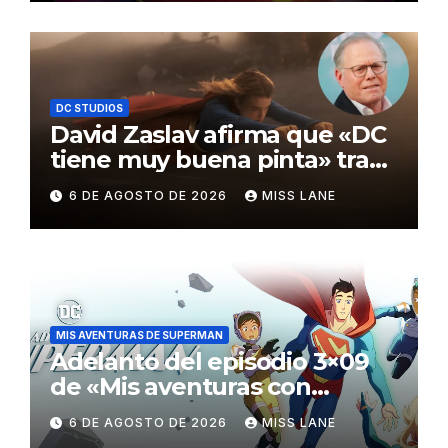
DC STUDIOS
David Zaslav afirma que «DC
tiene muy buena pinta» tras
el fracaso de «Supergirl»
6 DE AGOSTO DE 2026
MISS LANE
MIS AVENTURAS DE SUPERMAN
Adelanto del episodio 3×09
de «Mis aventuras con
Superman»
6 DE AGOSTO DE 2026
MISS LANE