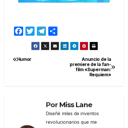
F
T
T
C
a
w
el
o
c
itt
e
m
e
er
gr
p
Humor
Anuncio de la
Navegación
premiere de la fan-
b
a
ar
film «Superman:
de
o
m
tir
Requiem»
entradas
o
k
Por
Miss Lane
Diseñé miles de inventos
revolucionarios que me