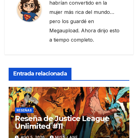
habrían convertido en la
mujer más rica del mundo…
pero los guardé en
Megaupload. Ahora dirijo esto
a tiempo completo.
Entrada relacionada
RESEÑAS
Reseña de Justice League
Unlimited #11
AGO 5, 2026
MISS LANE