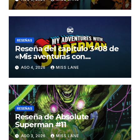
RESEÑAS
Reseña del capítulo 3×08 de
«Mis aventuras con
Superman»
AGO 4, 2026
MISS LANE
RESEÑAS
Reseña de Absolute
Superman #11
AGO 3, 2026
MISS LANE