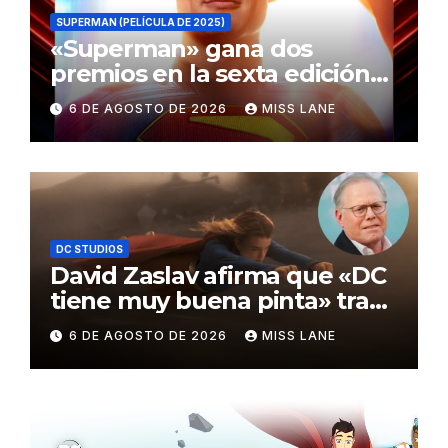
SUPERMAN (PELÍCULA DE 2025)
«Superman» gana dos
premios en la sexta edición
de los Critics Choice Super
6 DE AGOSTO DE 2026
MISS LANE
Awards
DC STUDIOS
David Zaslav afirma que «DC
tiene muy buena pinta» tras
el fracaso de «Supergirl»
6 DE AGOSTO DE 2026
MISS LANE