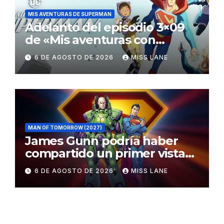
MIS AVENTURAS DE SUPERMAN
Adelanto del episodio 3×09
de «Mis aventuras con
Superman»
6 DE AGOSTO DE 2026
MISS LANE
MAN OF TOMORROW (2027)
James Gunn podría haber
compartido un primer vistazo
al traje de Brainiac
6 DE AGOSTO DE 2026
MISS LANE