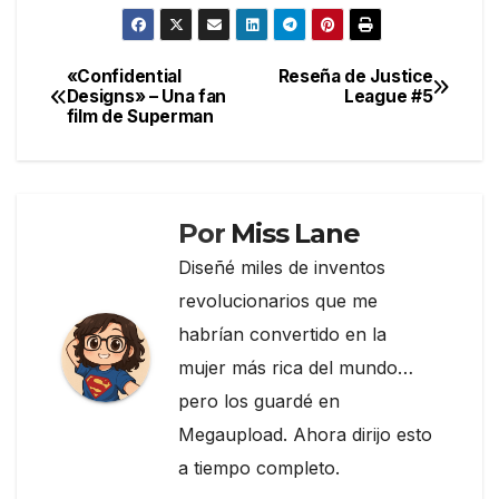
a
w
el
o
c
itt
e
m
e
er
gr
p
«Confidential
Reseña de Justice
Navegación
Designs» – Una fan
League #5
b
a
ar
film de Superman
de
o
m
tir
entradas
o
k
Por
Miss Lane
Diseñé miles de inventos
revolucionarios que me
habrían convertido en la
mujer más rica del mundo…
pero los guardé en
Megaupload. Ahora dirijo esto
a tiempo completo.