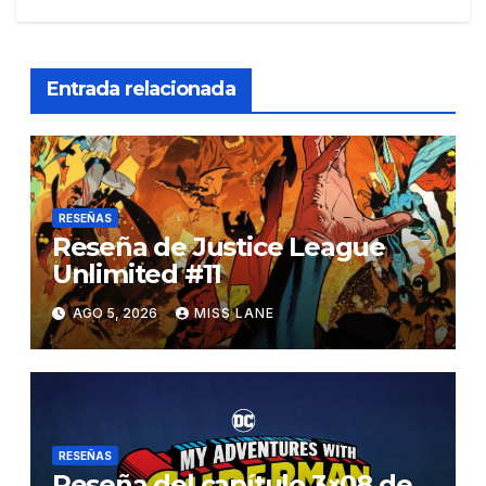
Entrada relacionada
RESEÑAS
Reseña de Justice League
Unlimited #11
AGO 5, 2026
MISS LANE
RESEÑAS
Reseña del capítulo 3×08 de