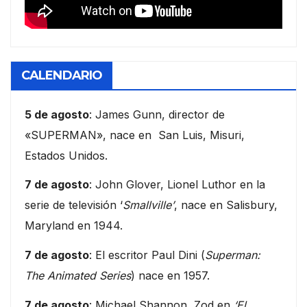
CALENDARIO
5 de agosto
: James Gunn, director de
«SUPERMAN», nace en San Luis, Misuri,
Estados Unidos.
7 de agosto
: John Glover, Lionel Luthor en la
serie de televisión ‘
Smallville’
, nace en Salisbury,
Maryland en 1944.
7 de agosto
: El escritor Paul Dini (
Superman:
The Animated Series
) nace en 1957.
7 de agosto
: Michael Shannon, Zod en
‘El