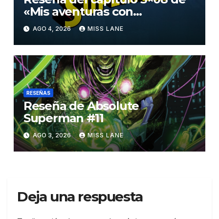
«Mis aventuras con
Superman»
AGO 4, 2026
MISS LANE
RESEÑAS
Reseña de Absolute
Superman #11
AGO 3, 2026
MISS LANE
Deja una respuesta