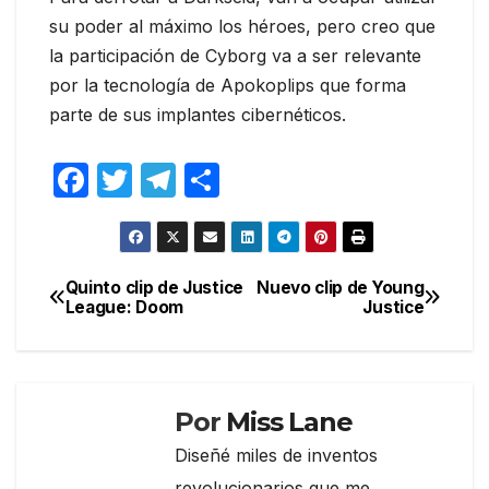
su poder al máximo los héroes, pero creo que
la participación de Cyborg va a ser relevante
por la tecnología de Apokoplips que forma
parte de sus implantes cibernéticos.
F
T
T
C
a
w
el
o
c
itt
e
m
e
er
gr
p
Quinto clip de Justice
Nuevo clip de Young
Navegación
League: Doom
Justice
b
a
ar
de
o
m
tir
entradas
o
k
Por
Miss Lane
Diseñé miles de inventos
revolucionarios que me