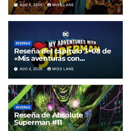
AGO 5, 2026
MISS LANE
RESEÑAS
Reseña del capítulo 3×08 de
«Mis aventuras con
Superman»
AGO 4, 2026
MISS LANE
RESEÑAS
Reseña de Absolute
Superman #11