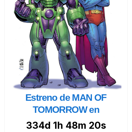
Estreno de MAN OF
TOMORROW en
334d 1h 48m 18s