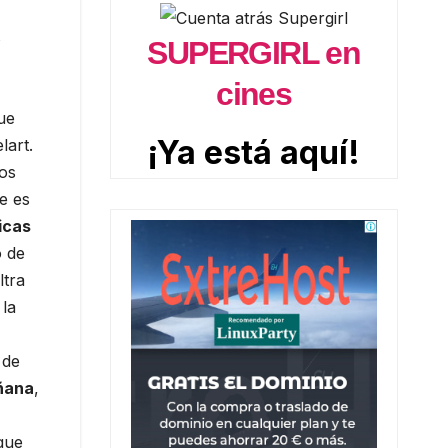
SUPERGIRL en
s
cines
¡Ya está aquí!
ue
lart.
Los
ue es
ticas
o de
ltra
 la
 de
ñana
,
que