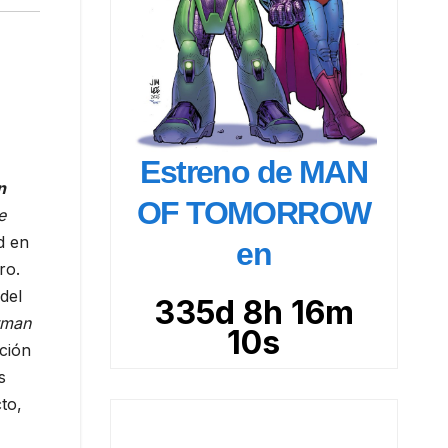
Estreno de MAN
n
OF TOMORROW
e
d en
en
ro.
del
335d 8h 16m 9s
tman
ación
s
to,