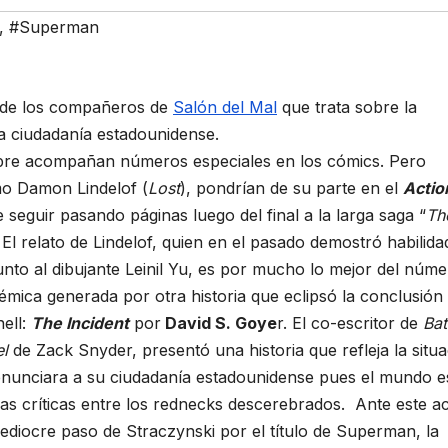
,
#Superman
o de los compañeros de
Salón del Mal
que trata sobre la
a ciudadanía estadounidense.
mpre acompañan números especiales en los cómics. Pero
o Damon Lindelof (
Lost
), pondrían de su parte en el
Actio
seguir pasando páginas luego del final a la larga saga “
Th
 El relato de Lindelof, quien en el pasado demostró habilida
unto al dibujante Leinil Yu, es por mucho lo mejor del núme
mica generada por otra historia que eclipsó la conclusión 
nell:
The Incident
por
David S. Goye
r. El co-escritor de
Ba
el
de Zack Snyder, presentó una historia que refleja la situ
renunciara a su ciudadanía estadounidense pues el mundo e
s críticas entre los rednecks descerebrados.
Ante este ac
ediocre paso de Straczynski por el título de Superman, la