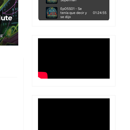
lute
NE