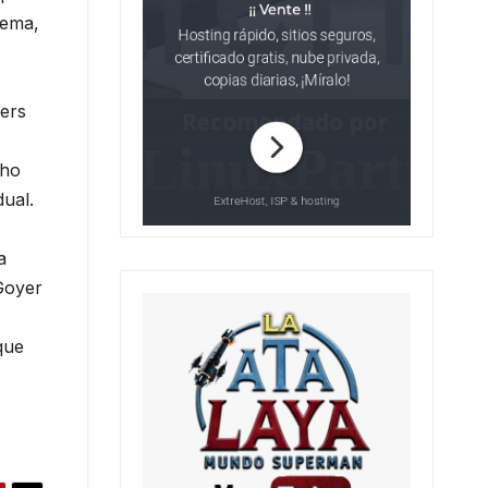
tema,
gers
cho
dual.
a
Goyer
que