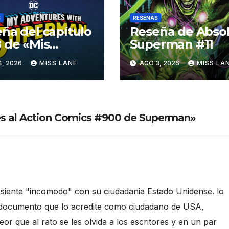
S
RESEÑAS
ña del capítulo
Reseña de Abso
 de «Mis
Superman #11
turas con
4, 2026
MISS LANE
AGO 3, 2026
MISS LA
erman»
es al Action Comics #900 de Superman»
siente "incomodo" con su ciudadania Estado Unidense. lo
n documento que lo acredite como ciudadano de USA,
or que al rato se les olvida a los escritores y en un par