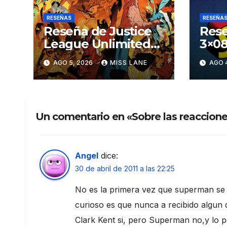
RESEÑAS
RESEÑA
Reseña de Justice
Rese
League Unlimited
3×08
#11
aven
AGO 5, 2026
MISS LANE
AGO 
Sup
Un comentario en «Sobre las reaccion
Angel
dice:
30 de abril de 2011 a las 22:25
No es la primera vez que superman se 
curioso es que nunca a recibido algu
Clark Kent si, pero Superman no,y lo pe