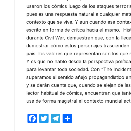
usaron los cómics luego de los ataques terroris
pues es una respuesta natural a cualquier mat
contexto que se vive. Y aun cuando ese context
escrito en forma de crítica hacia el mismo.
Hist
durante Civil War, demuestran que, con la llegad
demostrar cómo estos personajes trascienden 
país, los valores que representan son los que si
Y es que no hablo desde la perspectiva política
para levantar toda sociedad. Con “The Incide
superamos el sentido añejo propagandístico en
y se darán cuenta que, cuando se alejan de las c
lector habitual de cómics, encuentran que tan
usa de forma magistral el contexto mundial actu
F
T
T
C
a
w
el
o