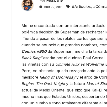
Por
Miss Lane
#Artículos
,
#Cómic
ABR 30, 2011
Me he encontrado con un interesante artícul
polémica decisión de Superman de recharzar l
Tiendo a pasar de los relatos cortos que sie
cuando se anunció que grandes nombres, com
Comics #900
de Superman, me di a la tarea de 
Black Ring”
escrita por el dudoso Paul Cornell.
las viñetas con su
Ultimate Hulk vs Wolverine
j
Pero, no obstante, quedó rezagado ante la polé
mediocre
Reing of Doomsday
y el arco de Cor
Begins
,
The Dark Knight
y la futura
Man of Ste
actual de Medio Oriente, que hizo que Kal-El 
mucho más que Estados Unidos, despertando la
con un rumbo y tono totalmente diferente al m