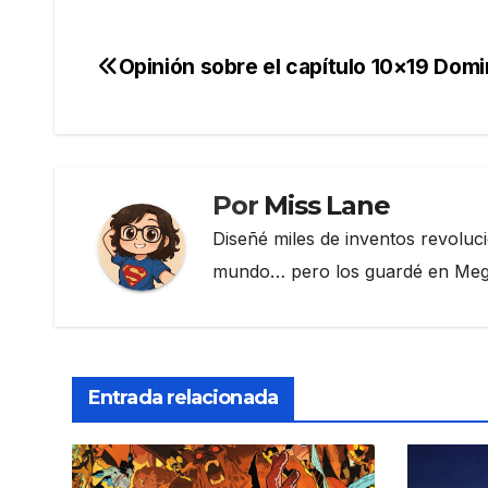
c
itt
e
m
e
er
gr
p
Opinión sobre el capítulo 10×19 Domi
Navegación
b
a
ar
de
o
m
tir
o
entradas
k
Por
Miss Lane
Diseñé miles de inventos revoluc
mundo… pero los guardé en Megau
Entrada relacionada