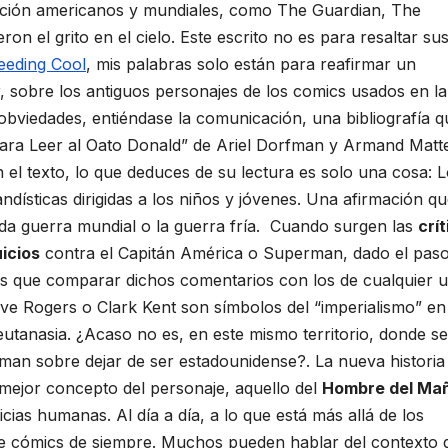
cación americanos y mundiales, como The Guardian, The
 el grito en el cielo. Este escrito no es para resaltar su
eeding Cool
, mis palabras solo están para reafirmar un
, sobre los antiguos personajes de los comics usados en la
obviedades, entiéndase la comunicación, una bibliografía q
“Para Leer al Oato Donald” de Ariel Dorfman y Armand Matte
n el texto, lo que deduces de su lectura es solo una cosa: 
andísticas dirigidas a los niños y jóvenes. Una afirmación q
da guerra mundial o la guerra fría.
Cuando surgen las
crí
uicios
contra el Capitán América o Superman, dado el pas
s que comparar dichos comentarios con los de cualquier u
eve Rogers o Clark Kent son símbolos del “imperialismo” en
utanasia. ¿Acaso no es, en este mismo territorio, donde se
man sobre dejar de ser estadounidense?. La nueva historia
mejor concepto del personaje, aquello del
Hombre del Ma
ticias humanas. Al día a día, a lo que está más allá de los
 de cómics de siempre. Muchos pueden hablar del contexto 