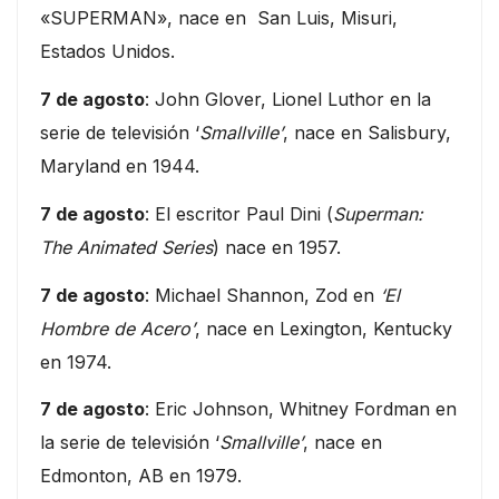
«SUPERMAN», nace en San Luis, Misuri,
Estados Unidos.
7 de agosto
: John Glover, Lionel Luthor en la
serie de televisión ‘
Smallville’
, nace en Salisbury,
Maryland en 1944.
7 de agosto
: El escritor Paul Dini (
Superman:
The Animated Series
) nace en 1957.
7 de agosto
: Michael Shannon, Zod en
‘El
Hombre de Acero’
, nace en Lexington, Kentucky
en 1974.
7 de agosto
: Eric Johnson, Whitney Fordman en
la serie de televisión ‘
Smallville’
, nace en
Edmonton, AB en 1979.