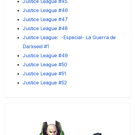
Justice League #45
Justice League #46
Justice League #47
Justice League #48
Justice League: -Especial- La Guerra de
Darkseid #1
Justice League #49
Justice League #50
Justice League #51
Justice League #52