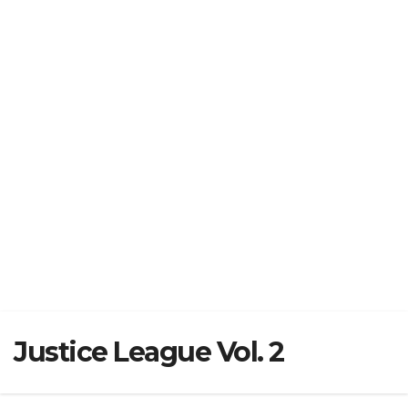
Justice League Vol. 2