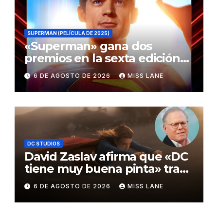
SUPERMAN (PELÍCULA DE 2025)
«Superman» gana dos
premios en la sexta edición
de los Critics Choice Super
6 DE AGOSTO DE 2026
MISS LANE
Awards
DC STUDIOS
David Zaslav afirma que «DC
tiene muy buena pinta» tras
el fracaso de «Supergirl»
6 DE AGOSTO DE 2026
MISS LANE