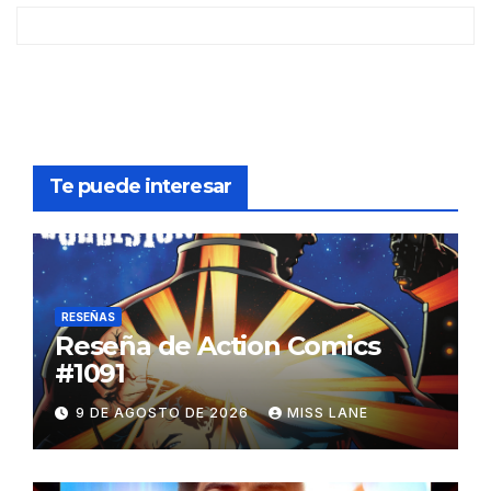
Te puede interesar
RESEÑAS
Reseña de Action Comics
#1091
9 DE AGOSTO DE 2026
MISS LANE