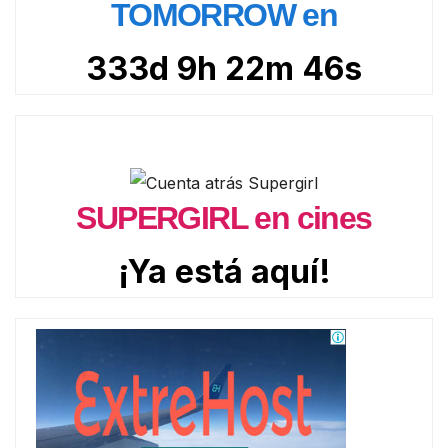
TOMORROW en
333d 9h 22m 45s
SUPERGIRL en cines
¡Ya está aquí!