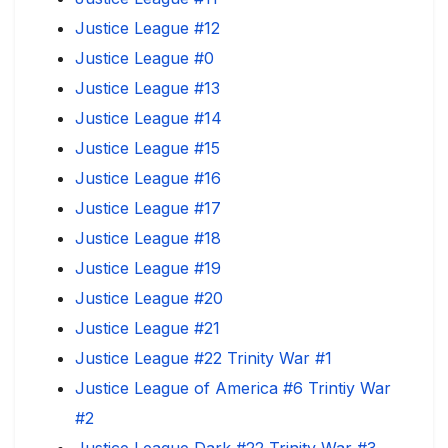
Justice League #12
Justice League #0
Justice League #13
Justice League #14
Justice League #15
Justice League #16
Justice League #17
Justice League #18
Justice League #19
Justice League #20
Justice League #21
Justice League #22 Trinity War #1
Justice League of America #6 Trintiy War
#2
Justice League Dark #22 Trinity War #3