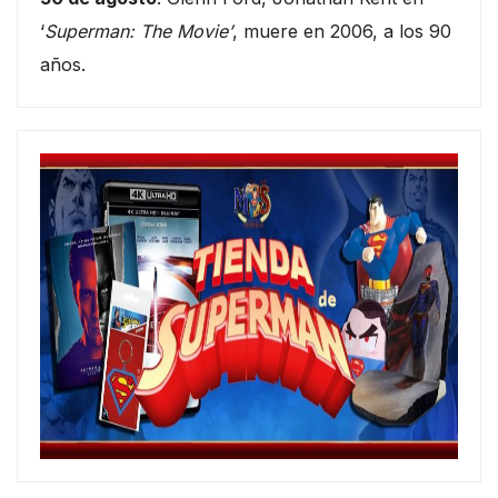
‘
Superman: The Movie’
, muere en 2006, a los 90
años.