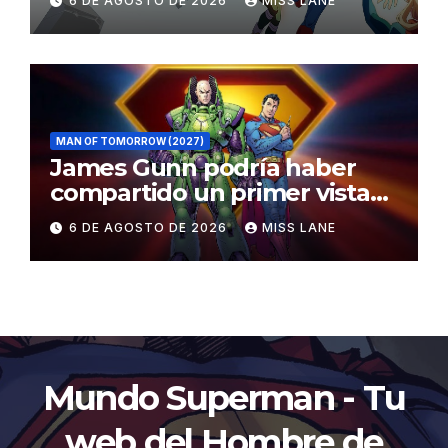
6 DE AGOSTO DE 2026
MISS LANE
MAN OF TOMORROW (2027)
James Gunn podría haber
compartido un primer vistazo
al traje de Brainiac
6 DE AGOSTO DE 2026
MISS LANE
Mundo Superman - Tu
web del Hombre de