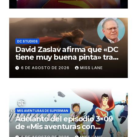
Awards
DC STUDIOS
David Zaslav afirma que «DC
tiene muy buena pinta» tras
el fracaso de «Supergirl»
6 DE AGOSTO DE 2026
MISS LANE
MIS AVENTURAS DE SUPERMAN
Adelanto del episodio 3×09
de «Mis aventuras con
Superman»