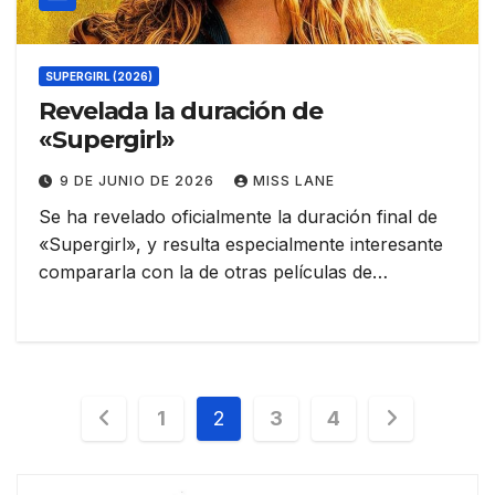
SUPERGIRL (2026)
Revelada la duración de
«Supergirl»
9 DE JUNIO DE 2026
MISS LANE
Se ha revelado oficialmente la duración final de
«Supergirl», y resulta especialmente interesante
compararla con la de otras películas de…
Paginación
1
2
3
4
de